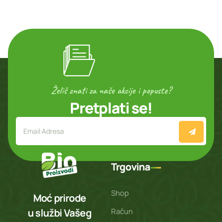
Želiš znati za naše akcije i popuste?
Pretplati se!
Trgovina
Shop
Moć prirode
Račun
u službi Vašeg