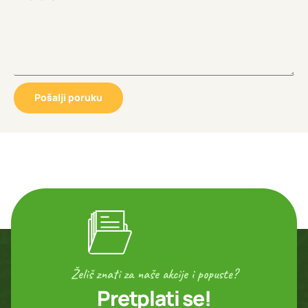
Pošalji poruku
Želiš znati za naše akcije i popuste?
Pretplati se!