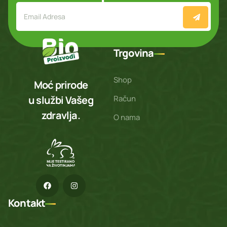
Trgovina
Shop
Moć prirode
Račun
u službi Vašeg
zdravlja.
O nama
Kontakt