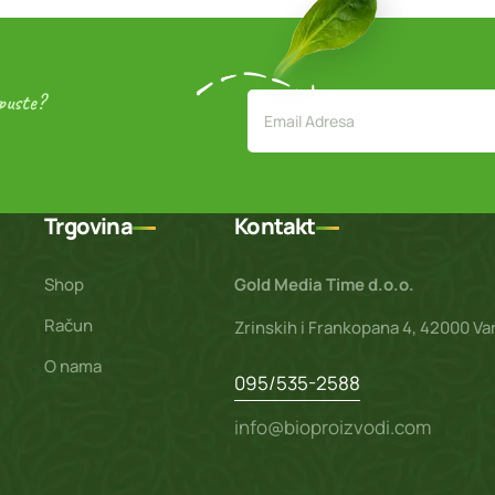
opuste?
Trgovina
Kontakt
Shop
Gold Media Time d.o.o.
Račun
Zrinskih i Frankopana 4, 42000 Va
O nama
095/535-2588
info@bioproizvodi.com