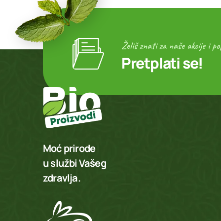
Želiš znati za naše akcije i p
Pretplati se!
Moć prirode
u službi Vašeg
zdravlja.