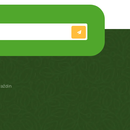
raždin