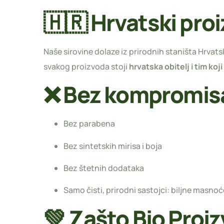
🇭🇷 Hrvatski proi
Naše sirovine dolaze iz prirodnih staništa Hrvats
svakog proizvoda stoji
hrvatska obitelj i tim koji
❌ Bez kompromis
Bez parabena
Bez sintetskih mirisa i boja
Bez štetnih dodataka
Samo čisti, prirodni sastojci: biljne masnoće
💚 Zašto Bio Proi