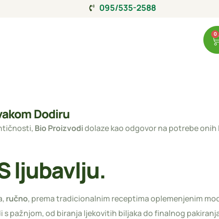
095/535-2588
0
Svakom Dodiru
ntičnosti,
Bio Proizvodi
dolaze kao odgovor na potrebe onih koji
 ljubavlju.
a,
ručno
, prema tradicionalnim receptima oplemenjenim mod
i s pažnjom, od biranja ljekovitih biljaka do finalnog pakiranja