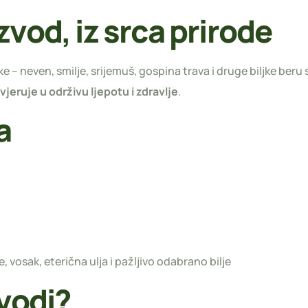
zvod, iz srca prirode
ke – neven, smilje, srijemuš, gospina trava i druge biljke ber
 vjeruje u održivu ljepotu i zdravlje
.
a
, vosak, eterična ulja i pažljivo odabrano bilje
zvodi?