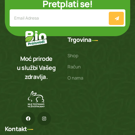
Pretplati se!
Trgovina
Shop
Moć prirode
Račun
u službi Vašeg
zdravlja.
O nama
Kontakt