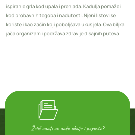
ispiranje grla kod upala i prehlada. Kadulja pomaže i
kod probavnih tegoba i nadutosti. Njeni listovi se
koriste i kao začin koji poboljšava ukus jela. Ova biljka
jača organizam i podržava zdravlje disajnih puteva.
Želiš znati za naše akcije i popuste?