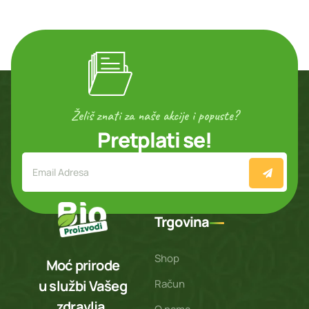
Želiš znati za naše akcije i popuste?
Pretplati se!
Trgovina
Shop
Moć prirode
Račun
u službi Vašeg
zdravlja.