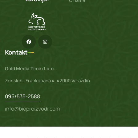
O nama
Kontakt
Gold Media Time d.o.o.
Zrinskih i Frankopana 4, 42000 Varaždin
095/535-2588
info@bioproizvodi.com