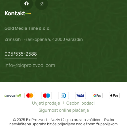
Kontakt
Gold Media Time d.o.o.
Zrinskih i Frankopana 4, 42000 Varaždin
095/535-2588
info@bioproizvodi.com
Uvjeti prodaje
Osobni podaci
Sigurnost online plaćanja
© 2025 BioProizvodi - Naziv i žig su pravno zaštićeni. Svaka
neovlaštena uporaba bit će prijavljena nadležnom županijskom