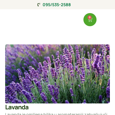
095/535-2588
0
Lavanda
Lavanda je omiljena biljka u aromaterapiji zahvaljujući