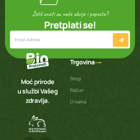
Želiš znati za naše akcije i popuste?
Pretplati se!
Trgovina
Shop
Moć prirode
Račun
u službi Vašeg
zdravlja.
O nama