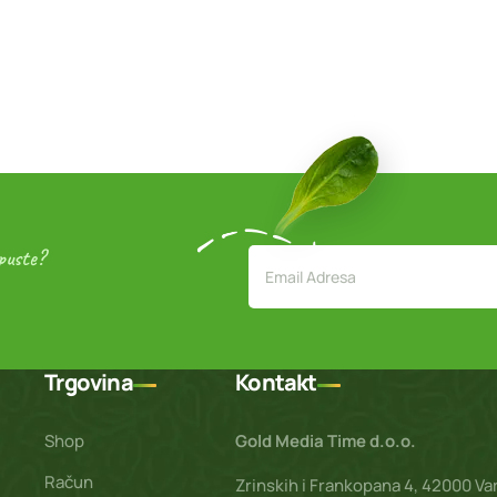
opuste?
Trgovina
Kontakt
Shop
Gold Media Time d.o.o.
Račun
Zrinskih i Frankopana 4, 42000 Va