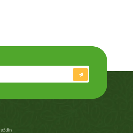
raždin