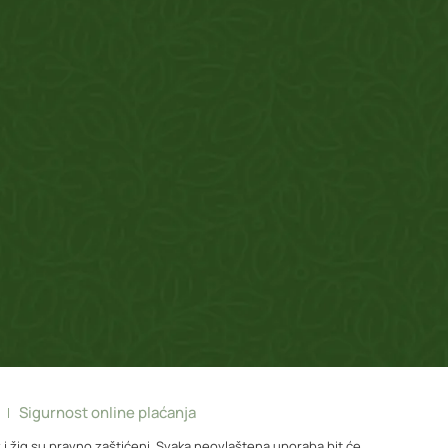
Sigurnost online plaćanja
 i žig su pravno zaštićeni. Svaka neovlaštena uporaba bit će