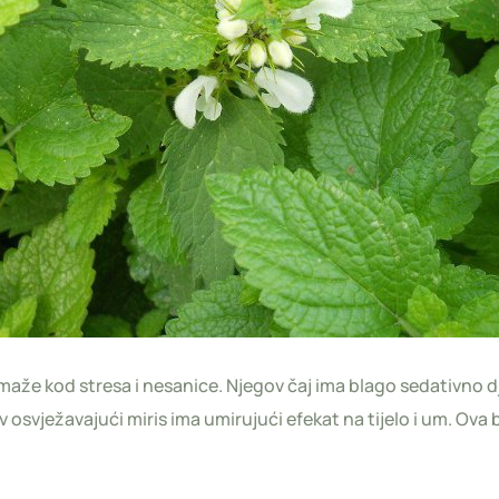
pomaže kod stresa i nesanice. Njegov čaj ima blago sedativno d
 osvježavajući miris ima umirujući efekat na tijelo i um. Ova bi