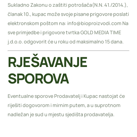
Sukladno Zakonu o zaštiti potrošača(N.N. 41./2014.),
članak 10., kupac može svoje pisane prigovore poslati
elektronskom poštom na: info@bioproizvodi.com Na
sve primjedbe i prigovore tvrtka GOLD MEDIA TIME
j.d.o.o. odgovorit će u roku od maksimalno 15 dana.
RJEŠAVANJE
SPOROVA
Eventualne sporove Prodavatelj i Kupac nastojat će
riješiti dogovorom i mirnim putem, a u suprotnom
nadležan je sud u mjestu sjedišta prodavatelja.