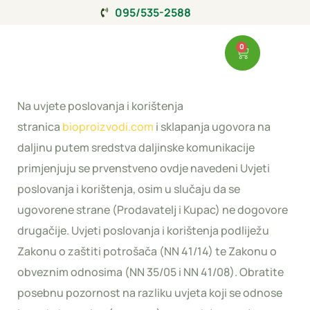
095/535-2588
0
Na uvjete poslovanja i korištenja
stranica
bioproizvodi.com
i sklapanja ugovora na
daljinu putem sredstva daljinske komunikacije
primjenjuju se prvenstveno ovdje navedeni Uvjeti
poslovanja i korištenja, osim u slučaju da se
ugovorene strane (Prodavatelj i Kupac) ne dogovore
drugačije. Uvjeti poslovanja i korištenja podliježu
Zakonu o zaštiti potrošača (NN 41/14) te Zakonu o
obveznim odnosima (NN 35/05 i NN 41/08). Obratite
posebnu pozornost na razliku uvjeta koji se odnose