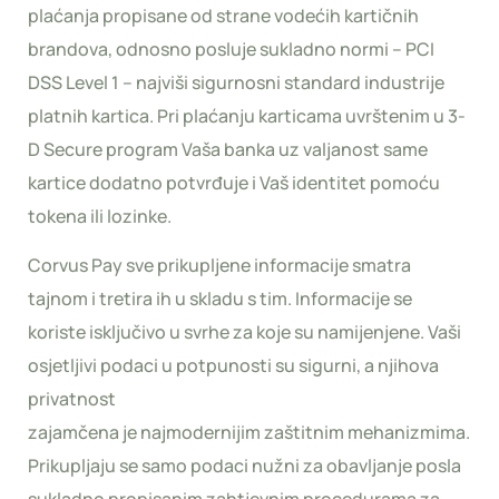
plaćanja propisane od strane vodećih kartičnih
brandova, odnosno posluje sukladno normi – PCI
DSS Level 1 – najviši sigurnosni standard industrije
platnih kartica. Pri plaćanju karticama uvrštenim u 3-
D Secure program Vaša banka uz valjanost same
kartice dodatno potvrđuje i Vaš identitet pomoću
tokena ili lozinke.
Corvus Pay sve prikupljene informacije smatra
tajnom i tretira ih u skladu s tim. Informacije se
koriste isključivo u svrhe za koje su namijenjene. Vaši
osjetljivi podaci u potpunosti su sigurni, a njihova
privatnost
zajamčena je najmodernijim zaštitnim mehanizmima.
Prikupljaju se samo podaci nužni za obavljanje posla