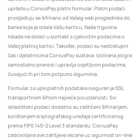
upišete u CorvusPay platni formular. Platni podaci
prosljeđuju se šifrirano od Vašeg web preglednika do
banke koja je izdala Vašu karticu. Naša trgovina
nikada ne dolazi u kontakt s cjelovitim podacima o
Vašoj platnoj kartici. Također, podaci su nedostupni
čak i djelatnicima CorvusPay sustava. Izolirana jezgra
samostalno prenosi i upravlja osjetljivim podacima,
čuvajući ih pri tom potpuno sigurnima.
Formular za upis platnih podataka osiguran je SSL
transportnom šifrom najveće pouzdanosti. Svi
skladišteni podaci dodatno su zaštićeni šifriranjem,
korištenjem kriptografskog uređaja certificiranog
prema FIPS 140-2 Level 3 standardu. CorvusPay
zadovoljava sve zahtjeve vezane uz sigurnost on-line