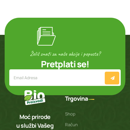
Želiš znati za naše akcije i popuste?
Pretplati se!
Trgovina
Shop
Moć prirode
Račun
u službi Vašeg